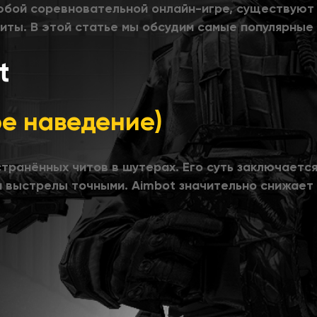
любой соревновательной онлайн-игре, существуют 
иты. В этой статье мы обсудим самые популярные
t
ое наведение)
странённых читов в шутерах. Его суть заключается
я выстрелы точными. Aimbot значительно снижает