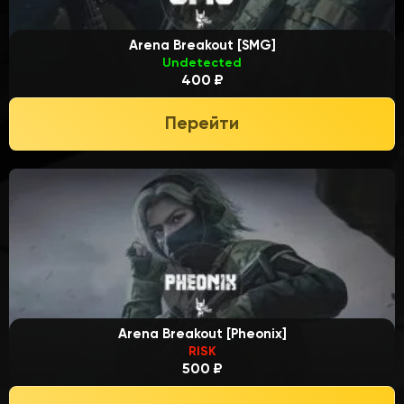
Arena Breakout [SMG]
Undetected
400 ₽
Перейти
Arena Breakout [Pheonix]
RISK
500 ₽