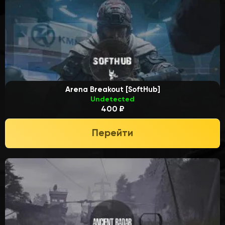
Arena Breakout [SoftHub]
Undetected
400 ₽
Перейти