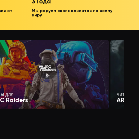
3 Года
зия от
Мы радуем своих клиентов по всему
миру
ТЫ ДЛЯ
ЧИТЫ ДЛЯ
C Raiders
ARENA 