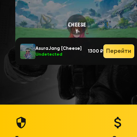
AsuraJang [Cheese]
Перейти
1300 ₽
Undetected