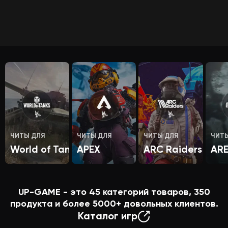
ЧИТЫ ДЛЯ
ЧИТЫ ДЛЯ
ЧИТЫ ДЛЯ
ЧИТ
World of Tanks
APEX
ARC Raiders
AR
UP-GAME - это
45
категорий товаров,
350
продукта и более
5000+
довольных клиентов.
Каталог игр