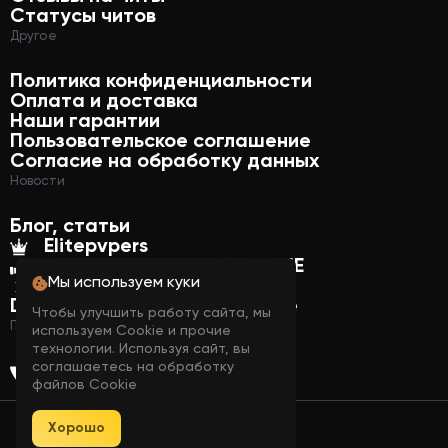
Статусы читов
Другое
Политика конфиденциальности
Оплата и доставка
Наши гарантии
Пользовательское соглашение
Согласие на обработку данных
Новости
Блог, статьи
Elitepvpers
Мы продаём на YOUGAME
Мы используем куки
Funpay
DMA-карты и комплектующие
Чтобы улучшить работу сайта, мы
Подпишись на нас
используем Cookie и прочие
технологии. Используя сайт, вы
соглашаетесь на обработку
файлов Cookie
Хорошо
© 2026 UP-GAME