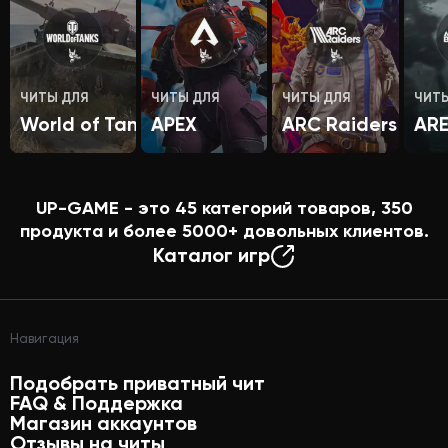
ЧИТЫ ДЛЯ
ЧИТЫ ДЛЯ
ЧИТЫ ДЛЯ
ЧИТ
World of Tanks
APEX
ARC Raiders
AR
UP-GAME - это
45
категорий товаров,
350
продукта и более
5000+
довольных клиентов.
Каталог игр
Навигация
Подобрать приватный чит
FAQ & Поддержка
Магазин аккаунтов
Отзывы на читы