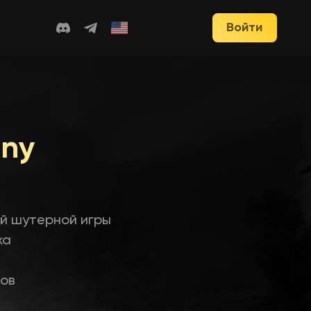
Войти
any
й шутерной игры
ха
ков