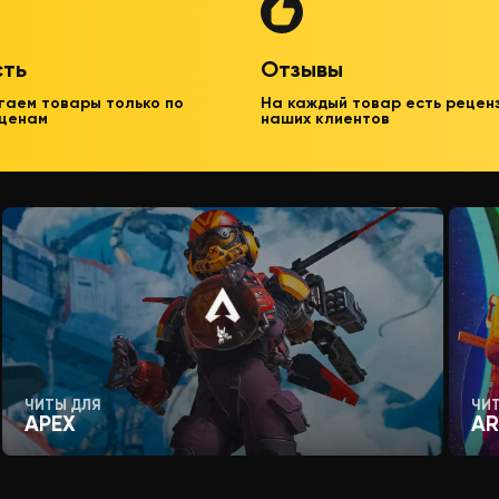
сть
Отзывы
гаем товары только по
На каждый товар есть рецен
 ценам
наших клиентов
ЧИТЫ ДЛЯ
ЧИ
APEX
AR