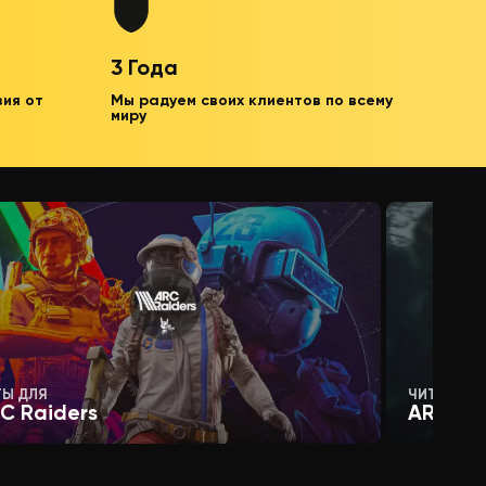
3 Года
зия от
Мы радуем своих клиентов по всему
миру
ТЫ ДЛЯ
ЧИТЫ ДЛЯ
C Raiders
ARENA 