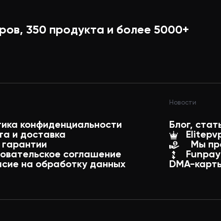
ров,
350
продукта и более
5000+
Новости
тика конфиденциальности
Блог, стат
та и доставка
Elitepv
 гарантии
Мы пр
зовательское соглашение
Funpay
асие на обработку данных
DMA-карты