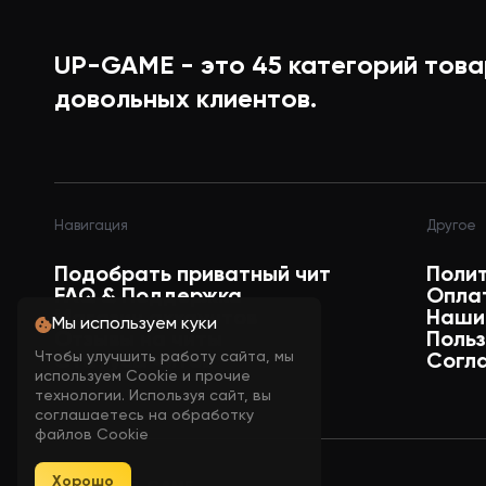
UP-GAME - это
45
категорий това
довольных клиентов.
Навигация
Другое
Подобрать приватный чит
Поли
FAQ & Поддержка
Опла
Магазин аккаунтов
Наши
Мы используем куки
Отзывы на читы
Поль
Чтобы улучшить работу сайта, мы
Статусы читов
Согл
используем Cookie и прочие
технологии. Используя сайт, вы
соглашаетесь на обработку
файлов Cookie
Хорошо