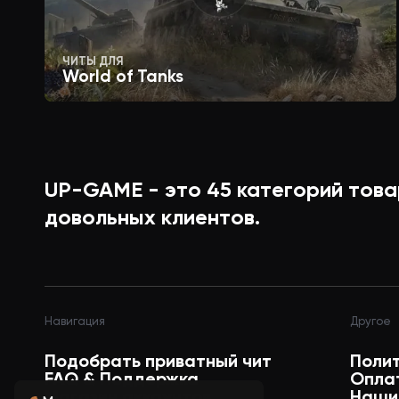
ЧИТЫ ДЛЯ
World of Tanks
UP-GAME - это
45
категорий това
довольных клиентов.
Навигация
Другое
Подобрать приватный чит
Поли
FAQ & Поддержка
Опла
Магазин аккаунтов
Наши