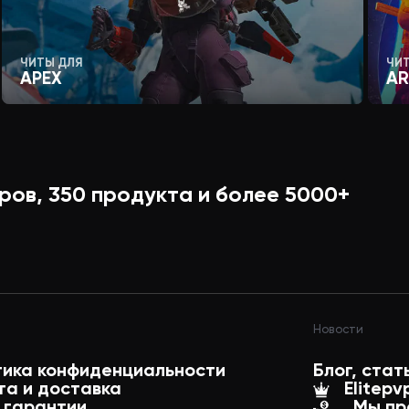
ЧИТЫ ДЛЯ
ЧИ
APEX
AR
ров,
350
продукта и более
5000+
Новости
тика конфиденциальности
Блог, стат
та и доставка
Elitepv
 гарантии
Мы пр