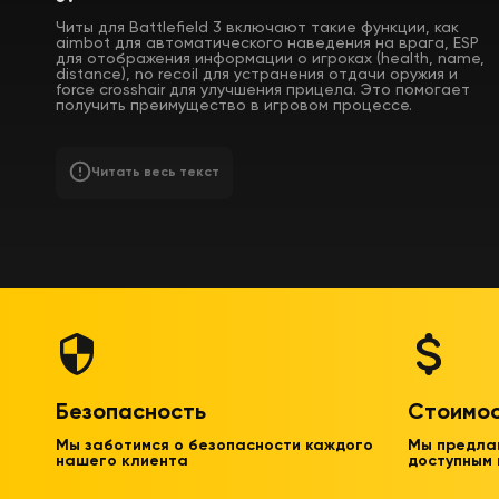
Читы для Battlefield 3 включают такие функции, как
aimbot для автоматического наведения на врага, ESP
для отображения информации о игроках (health, name,
distance), no recoil для устранения отдачи оружия и
force crosshair для улучшения прицела. Это помогает
получить преимущество в игровом процессе.
Читать весь текст
Безопасность
Стоимо
Мы заботимся о безопасности каждого
Мы предла
нашего клиента
доступным