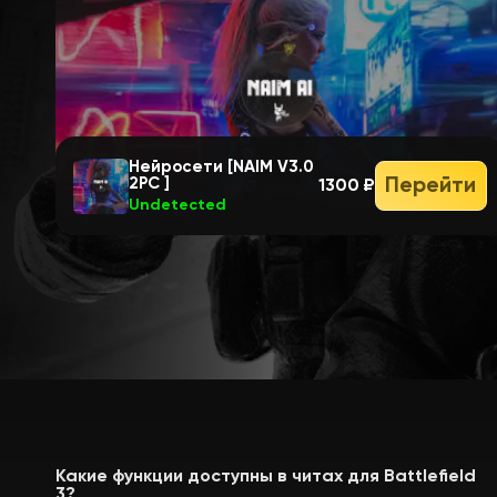
Нейросети [NAIM V3.0
Перейти
2PC ]
1300 ₽
Undetected
Какие функции доступны в читах для Battlefield
3?