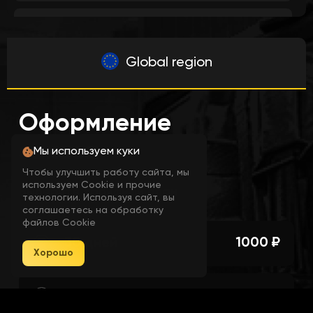
Auto Pre-Aim (Lets the Aimbot pre-
aim the enemys)
Global region
Priority aim at Enemylist (The Aimbot
Оформление
will prefer the enemys on the list)
заказа
Мы используем куки
Don't aim at Friendlist (The Aimbot will
Чтобы улучшить работу сайта, мы
используем Cookie и прочие
ignore the people on the friendlist)
Выберите тарифный план
технологии. Используя сайт, вы
соглашаетесь на обработку
файлов Cookie
30 дней
1000 ₽
Aim Style (Distance / Crosshair)
Хорошо
90 дней
2500 ₽
NoSpread (Shaky but very accurate -