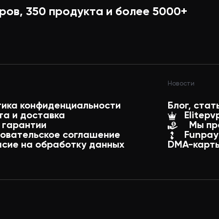
ров,
350
продукта и более
5000+
жения предметов
Новости
ой стиль
тика конфиденциальности
Блог, стат
та и доставка
Elitepv
 гарантии
Мы пр
р предметов по качеству
зовательское соглашение
Funpay
асие на обработку данных
DMA-карты
редметов по цене
вания предметов