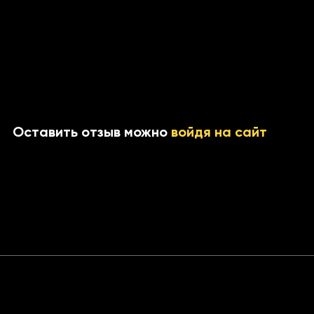
крашен
в
ов
Оставить отзыв можно
войдя на сайт
 линий
игроков
до игроков