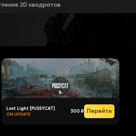
гления 2D квадратов
D квадратов
 квадратов
оках
й скелета
Lost Light [PUSSYCAT]
Перейти
300 ₽
ON UPDATE