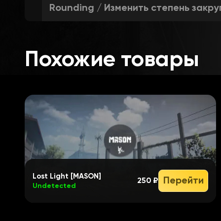
Rounding / Изменить степень закру
Corner / Изменить степень углов 2
Похожие товары
Background / Включить фон для 2D
Skelet / Отображать скелет на игр
Thickness / Изменить толщину лини
Lost Light [MASON]
Перейти
250 ₽
Undetected
Head / Отображать круг на голове