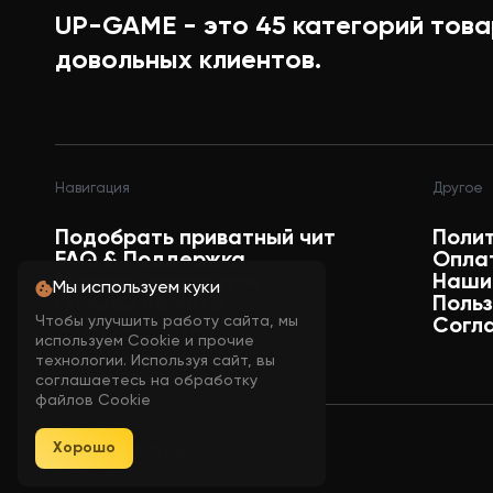
UP-GAME - это
45
категорий това
Max Distance / Дальность отобра
довольных клиентов.
ITEMS SETTINGS:
Навигация
Другое
Draw Color Style / Изменить цветов
Подобрать приватный чит
Поли
FAQ & Поддержка
Опла
Магазин аккаунтов
Наши
Мы используем куки
Filter By Quality / Включить фильт
Отзывы на читы
Поль
Чтобы улучшить работу сайта, мы
Статусы читов
Согл
используем Cookie и прочие
технологии. Используя сайт, вы
Filter By Price / Включить фильтр п
соглашаетесь на обработку
файлов Cookie
Хорошо
© 2026 UP-GAME
Name / Возможность включать наз