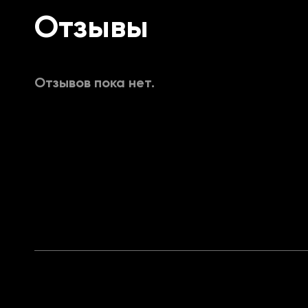
Is Filled / Круг будет полностью за
Отзывы
Line / Отображать линии до игроко
Отзывов пока нет.
Type / Изменить тип линий до игрок
Thickness / Изменить толщину линий
Health Bar / Отображать здоровье 
Distance / Отображать дистанцию 