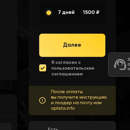
7 дней
1500 ₽
Далее
Я согласен с
пользовательским
соглашением
После оплаты
вы получите инструкцию
и лоадер на почту или
oplata.info
Есть