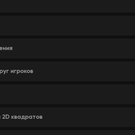
ения
руг игроков
й 2D квадратов