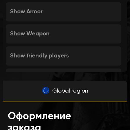
Show Armor
Show Weapon
Show friendly players
Show enemies
Global region
ESP Range Limit
Оформление
Configurable Font Size
заказа