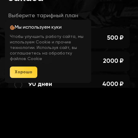
2D Radar
Выберите тарифный план
Мы используем куки
Чтобы улучшить работу сайта, мы
3 дня
500 ₽
Show Players
используем Cookie и прочие
технологии. Используя сайт, вы
соглашаетесь на обработку
файлов Cookie
30 дней
2000 ₽
Show Grenades
Хорошо
90 дней
4000 ₽
Show Cash
Show Armor
Далее
Show Weapon
Я согласен с пользовательским
соглашением