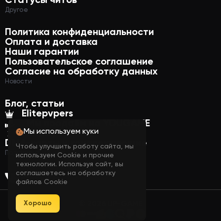
Статусы читов
Другое
Политика конфиденциальности
Оплата и доставка
Наши гарантии
Пользовательское соглашение
Согласие на обработку данных
Новости
Блог, статьи
Elitepvpers
Мы продаём на YOUGAME
Мы используем куки
Funpay
DMA-карты и комплектующие
Чтобы улучшить работу сайта, мы
Подпишись на нас
используем Cookie и прочие
технологии. Используя сайт, вы
соглашаетесь на обработку
файлов Cookie
Хорошо
© 2026 UP-GAME