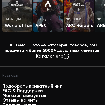
ЧИТЫ ДЛЯ
ЧИТЫ ДЛЯ
ЧИТЫ ДЛЯ
ЧИТ
World of Tanks
APEX
ARC Raiders
AR
UP-GAME - это
45
категорий товаров,
350
продукта и более
5000+
довольных клиентов.
Каталог игр
Навигация
Подобрать приватный чит
FAQ & Поддержка
Магазин аккаунтов
Отзывы на читы