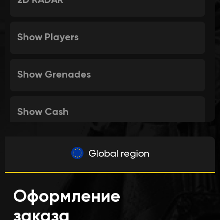
2D RADAR
Show Players
Show Grenades
Show Cash
Show Armor
Global region
Show Weapon
Оформление
заказа