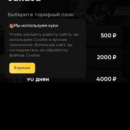
Show Friendly
Выберите тарифный план
Show Enemy
Мы используем куки
Чтобы улучшить работу сайта, мы
3 дня
500 ₽
используем Cookie и прочие
технологии. Используя сайт, вы
Show Bot / AI
соглашаетесь на обработку
файлов Cookie
30 дней
2000 ₽
Show Window
Хорошо
90 дней
4000 ₽
Show Cross
Далее
Show FOV
Я согласен с пользовательским
соглашением