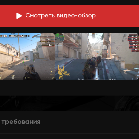
Смотреть
в
идео-обзор
 требования