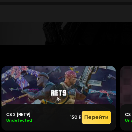
CS 2 [RET9]
CS 
Перейти
150 ₽
Undetected
Un