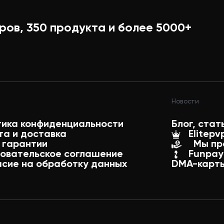
ров,
350
продукта и более
5000+
Новости
тика конфиденциальности
Блог, стат
та и доставка
Elitepv
 гарантии
Мы пр
зовательское соглашение
Funpay
асие на обработку данных
DMA-карты