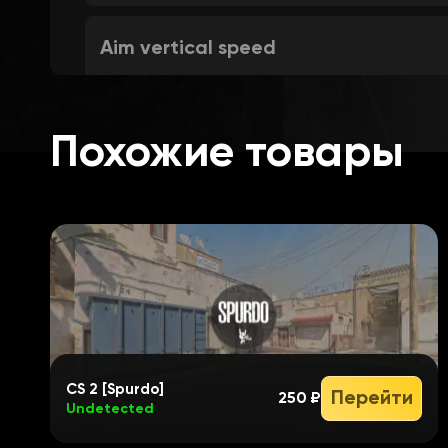
Aim vertical speed
Recoil compesation
Похожие товары
SELECT:
Draw FOV
FOV
CS 2 [Spurdo]
Перейти
250 ₽
Undetected
Target swith delay