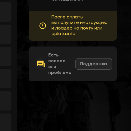
После оплаты
вы получите инструкцию
и лоадер на почту или
oplata.info
Есть
вопрос
Поддержка
или
проблема