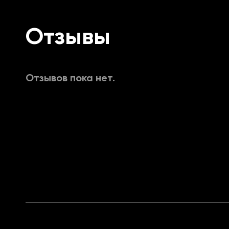
Hitscan coefficient
Отзывы
BINDS:
Отзывов пока нет.
Hitbox priority
Aim key
Second aim key
TRIGGER