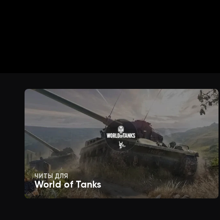
Mode (Disable / Enable)
VISUAL
Visuals enabled
Enemy only (Visuals for enemies only
ЧИТЫ ДЛЯ
CHARACTER:
World of Tanks
Box (Draw player box)