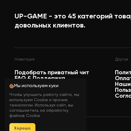
UP-GAME - это
45
категорий това
Box outline
довольных клиентов.
Health (Draw health bar)
Навигация
Другое
Shield (Draw shield bar)
Подобрать приватный чит
Поли
FAQ & Поддержка
Опла
Магазин аккаунтов
Наши
Мы используем куки
Skeleton (Draw skeleton)
Отзывы на читы
Поль
Чтобы улучшить работу сайта, мы
Статусы читов
Согл
используем Cookie и прочие
технологии. Используя сайт, вы
Maximum distance
соглашаетесь на обработку
файлов Cookie
Хорошо
© 2026 UP-GAME