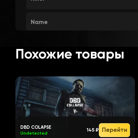
Name
Skeleton
Похожие товары
Aura
Object ESP​
Windows (Text/Aura)
DBD COLAPSE
Перейти
145 ₽
Undetected