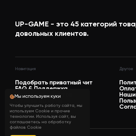
Killer​
UP-GAME - это
45
категорий това
Aimbot
довольных клиентов.
FOV Circle
Навигация
Другое
Max Distance
Подобрать приватный чит
Поли
FAQ & Поддержка
Опла
Магазин аккаунтов
Наши
Мы используем куки
Aim Key
Отзывы на читы
Поль
Чтобы улучшить работу сайта, мы
Статусы читов
Согл
используем Cookie и прочие
технологии. Используя сайт, вы
Aim Bone
соглашаетесь на обработку
файлов Cookie