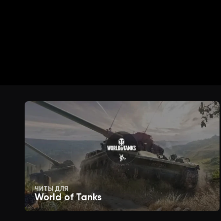
Escape Doors (Text/Aura)
Chests (Text/Aura)
Lockers (Text/Aura)
Hooks (Text/Aura)
Breakable Walls (Text/Aura)
ЧИТЫ ДЛЯ
Cenobite Box (Text/Aura)
World of Tanks