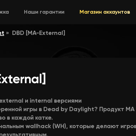
жка
Наши гарантии
Магазин аккаунтов
ht
DBD [MA-External]
xternal]
ternal и internal версиями​
ренной игры в Dead by Daylight? Продукт MA
о в каждой катке.
нальным wallhack (WH), которые делают игро
результативным.