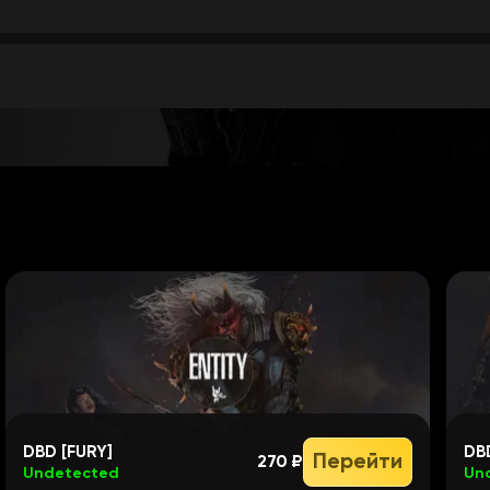
DBD [FURY]
DB
Перейти
270 ₽
Undetected
Un