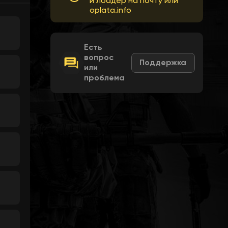
и лоадер на почту или
oplata.info
Есть
вопрос
Поддержка
или
проблема