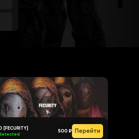
D [FECURITY]
Перейти
500 ₽
detected