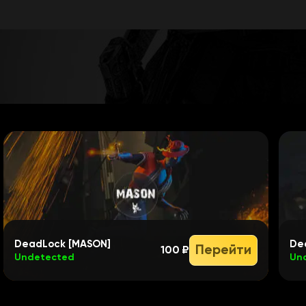
DeadLock [MASON]
De
Перейти
100 ₽
Undetected
Un