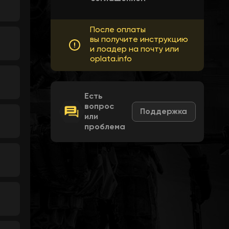
После оплаты
вы получите инструкцию
и лоадер на почту или
oplata.info
Есть
вопрос
Поддержка
или
проблема