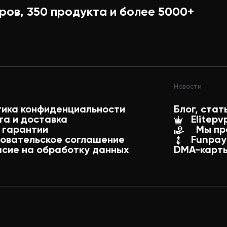
ров,
350
продукта и более
5000+
в
Новости
тика конфиденциальности
Блог, стат
та и доставка
Elitepv
 гарантии
Мы пр
зовательское соглашение
Funpay
асие на обработку данных
DMA-карты