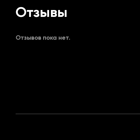
Показывать Скелетоны
Отзывы
Показывать дистанцию
Отзывов пока нет.
Показывать Имя героя
Показывать Имя игрока
Показывать Box
Chams