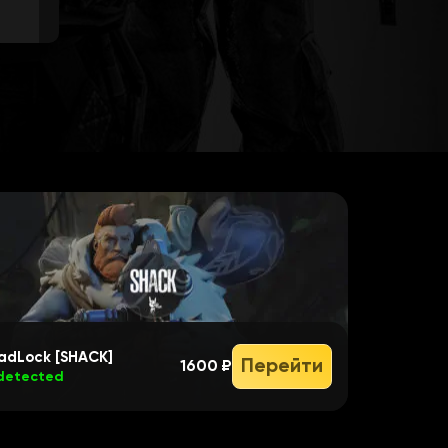
adLock [SHACK]
Перейти
1600 ₽
detected