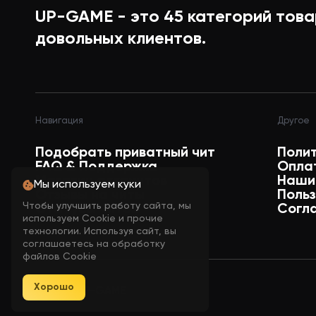
UP-GAME - это
45
категорий това
Кастом скеил для 2к и 4к мониторо
довольных клиентов.
Навигация
Другое
Подобрать приватный чит
Поли
FAQ & Поддержка
Опла
Магазин аккаунтов
Наши
Мы используем куки
Отзывы на читы
Поль
Чтобы улучшить работу сайта, мы
Статусы читов
Согл
используем Cookie и прочие
технологии. Используя сайт, вы
соглашаетесь на обработку
файлов Cookie
Хорошо
© 2026 UP-GAME