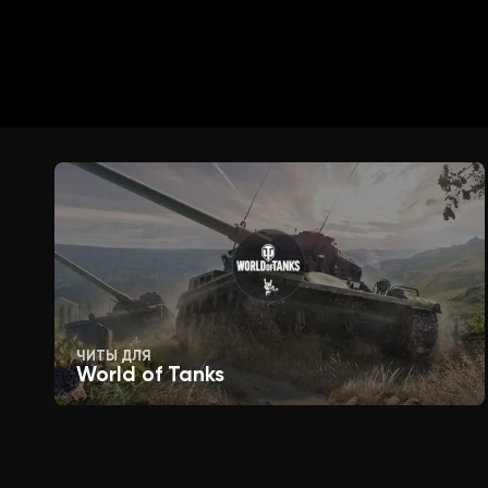
ФПС индикатор
Cохраненние конфигов
Загрузка конфига
Сброс конфига
ЧИТЫ ДЛЯ
Бинд вызова меню софта
World of Tanks
Выбор отображение меню (Нажать 