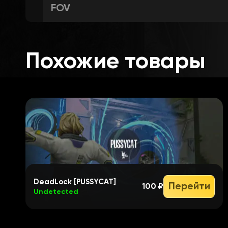
FOV
Нацеливание на души
Похожие товары
Включить ESP
Линии привязки
Показать HP
DeadLock [PUSSYCAT]
Перейти
100 ₽
Undetected
Показывать LVL