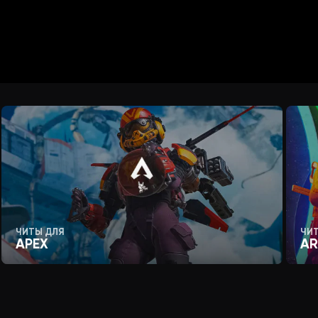
ЧИТЫ ДЛЯ
ЧИ
APEX
AR
или зажать)