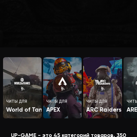
ЧИТЫ ДЛЯ
ЧИТЫ ДЛЯ
ЧИТЫ ДЛЯ
ЧИТ
World of Tanks
APEX
ARC Raiders
AR
UP-GAME - это
45
категорий товаров,
350