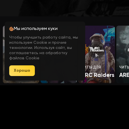
Мы используем куки
Чтобы улучшить работу сайта, мы
используем Cookie и прочие
технологии. Используя сайт, вы
соглашаетесь на обработку
файлов Cookie
ЧИТЫ ДЛЯ
ЧИТЫ ДЛЯ
ЧИТЫ ДЛЯ
ЧИТ
Хорошо
World of Tanks
APEX
ARC Raiders
AR
UP-GAME - это
45
категорий товаров,
350
продукта и более
5000+
довольных клиентов.
Каталог игр