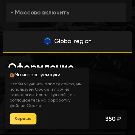
- Массово включить
- Массово выключить
Global region
- Массово включить уведомления
Оформление
Мы используем куки
заказа
- Drag & Drop сортировка
Чтобы улучшить работу сайта, мы
используем Cookie и прочие
технологии. Используя сайт, вы
Выберите тарифный план
соглашаетесь на обработку
- Переключение уведомлений по
файлов Cookie
предмету
1 день
350 ₽
Хорошо