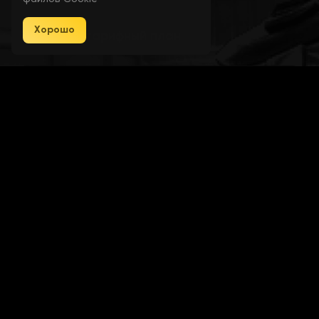
Хорошо
Выберите тарифный план
Angled Handle – Угловая рукоятка
1 день
300 ₽
Muzzle Brake – Дульный тормоз
7 дней
600 ₽
Extended Magazine – Увеличенный
магазин
30 дней
1200 ₽
Tactical Stock – Тактический приклад
Далее
Scopes – Прицелы
Я согласен с пользовательским
соглашением