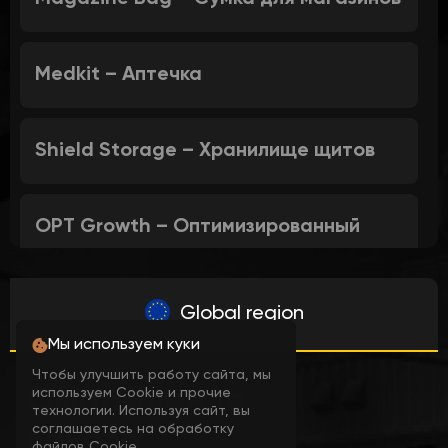
Medkit – Аптечка
Shield Storage – Хранилище щитов
OPT Growth – Оптимизированный
рост
Global region
—— Насадки ——
Мы используем куки
Чтобы улучшить работу сайта, мы
Оформление
используем Cookie и прочие
Vertical Handle – Вертикальная
технологии. Используя сайт, вы
рукоятка
соглашаетесь на обработку
заказа
файлов Cookie