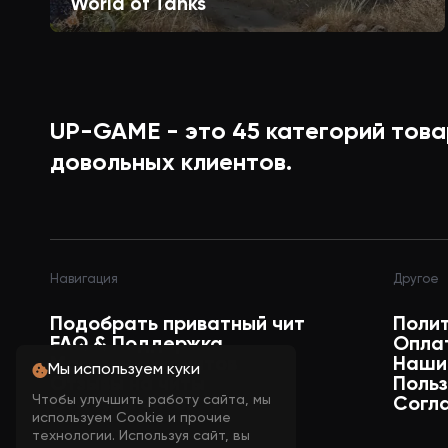
World of Tanks
UP-GAME - это
45
категорий това
довольных клиентов.
Навигация
Другое
Подобрать приватный чит
Поли
FAQ & Поддержка
Опла
Магазин аккаунтов
Наши
Мы используем куки
Отзывы на читы
Поль
Чтобы улучшить работу сайта, мы
Статусы читов
Согл
используем Cookie и прочие
технологии. Используя сайт, вы