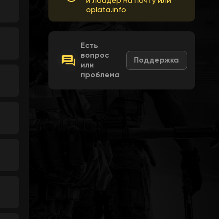
и лоадер на почту или
oplata.info
Есть
вопрос
Поддержка
или
проблема