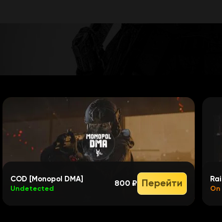
me versions
any device with a web browser
and download community made configs
COD [Monopol DMA]
Rai
Перейти
800 ₽
Undetected
On