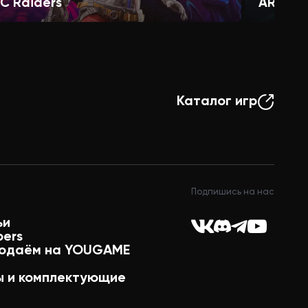
C Raiders
ARENA 
Каталог игр
Подпишись на нас
ьи
pers
одаём на YOUGAME
 и комплектующие