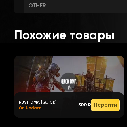
OTHER
Automatic cheat updates to new ga
Похожие товары
Web Menu - Access your cheat from 
Cloud Configs & Browser to share 
RUST DMA [QUICK]
Перейти
300 ₽
On Update