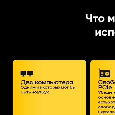
Что 
исп
Два компьютера
Своб
PCIe
Одним из которых мог бы
быть ноутбук.
Убедите
основн
есть хо
свободн
Express