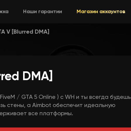
жка
Наши гарантии
Магазин аккаунтов
A V [Blurred DMA]
rred DMA]
FiveM / GTA 5 Online ) с WH и ты всегда будешь
зь стены, а Aimbot обеспечит идеальную
держивает все платформы.