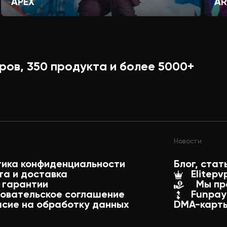
APEX
AR
ров,
350
продукта и более
5000+
Новости
тика конфиденциальности
Блог, стат
та и доставка
Elitepv
 гарантии
Мы пр
зовательское соглашение
Funpay
асие на обработку данных
DMA-карты