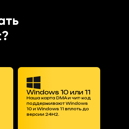
ать
t?
Windows 10 или 11
Наша карта DMA и чит-код
поддерживают Windows
10 и Windows 11 вплоть до
версии 24H2.