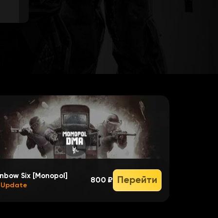
nbow Six [Monopol]
Перейти
800 ₽
 Update