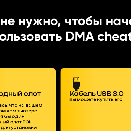
мне нужно, чтобы нач
ользовать DMA chea
одный слот
Кабель USB 3.0
Вы можете купить его
сь, что на вашем
ом компьютере
тя бы один
ый слот PCI-
 для установки