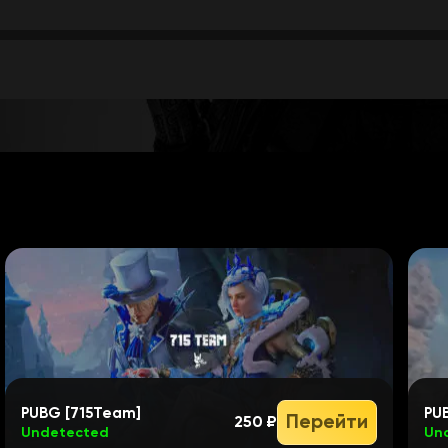
нция
вки)
PUBG [715Team]
PUB
Перейти
250 ₽
Undetected
Un