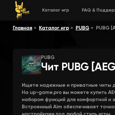
Каталог игр
FAQ & Поддер
Главная
Каталог игр
PUBG
PUBG [A
PUBG
Чит PUBG [AEG
Ищете надежные и приватные читы 
На up-game.pro вы можете купить AE
набором функций для комфортной и 
Встроенный Aim обеспечивает точное
настройками под любой стиль игры.