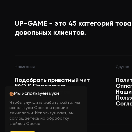
Weapon (оружие в руках)
UP-GAME - это
45
категорий това
Box (рамка вокруг игрока)
довольных клиентов.
Skeleton (скелет)
Навигация
Другое
Show Teammates (показывать тимэй
Подобрать приватный чит
Поли
FAQ & Поддержка
Опла
Магазин аккаунтов
Наши
Мы используем куки
Show Bots (показывать ботов)
Отзывы на читы
Поль
Чтобы улучшить работу сайта, мы
Статусы читов
Согл
используем Cookie и прочие
технологии. Используя сайт, вы
WORLD ESP (ESP мира)
соглашаетесь на обработку
файлов Cookie