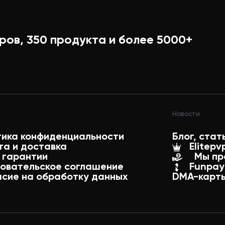
ров,
350
продукта и более
5000+
Новости
тов)
тика конфиденциальности
Блог, стат
та и доставка
Elitepv
 гарантии
Мы пр
зовательское соглашение
Funpay
асие на обработку данных
DMA-карты