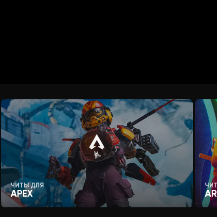
вки)
ЧИТЫ ДЛЯ
ЧИ
APEX
AR