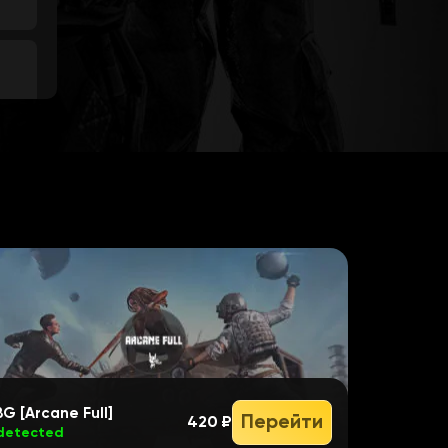
G [Arcane Full]
Перейти
420 ₽
detected