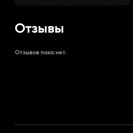
Name (имя игрока)
Distance (дистанция в метрах)
Отзывы
Weapon (оружие в руках)
Отзывов пока нет.
Box (рамка вокруг игрока)
Skeleton (скелет)
Show Teammates (показывать тимэй