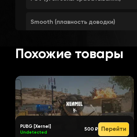
Smooth (плавность доводки)
Max Distance (максимальная диста
Похожие товары
PLAYER ESP (ESP игроков)
Enable (включение)
Render Distance (дистанция отрисо
PUBG [Xernel]
Перейти
500 ₽
Undetected