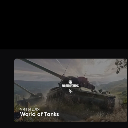
Show Bots (показывать ботов)
PLAYER ESP (ESP игроков)
Enable (включение)
Render Distance (дистанция отрисо
Name (имя игрока)
ЧИТЫ ДЛЯ
Distance (дистанция в метрах)
World of Tanks