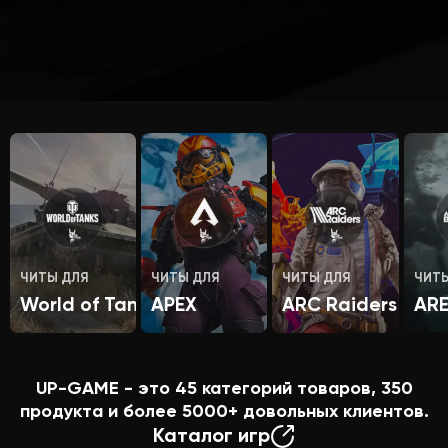
ЧИТЫ ДЛЯ
ЧИТЫ ДЛЯ
ЧИТЫ ДЛЯ
ЧИТ
World of Tanks
APEX
ARC Raiders
AR
UP-GAME - это
45
категорий товаров,
350
продукта и более
5000+
довольных клиентов.
Каталог игр