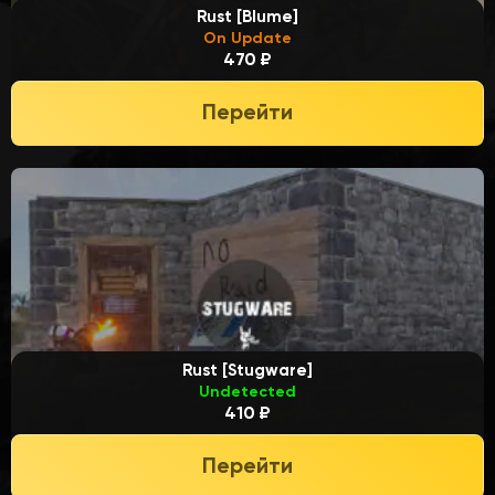
Rust [Blume]
On Update
470 ₽
Перейти
Rust [Stugware]
Undetected
410 ₽
Перейти