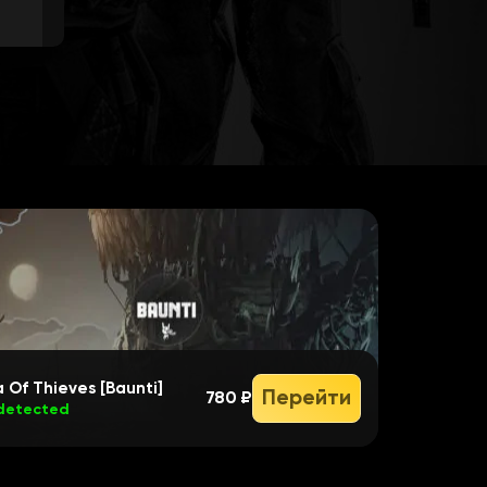
 Of Thieves [Baunti]
Перейти
780 ₽
detected