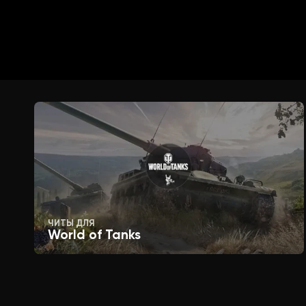
Отображать змей
Отображать свиней
Отображать куриц
Отображать сундуки
ЧИТЫ ДЛЯ
Отображать торговые ящики
World of Tanks
Отображать грузовые ящики