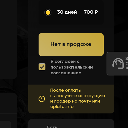
30 дней
700 ₽
Нет в продаже
Я согласен с
пользовательским
соглашением
После оплаты
вы получите инструкцию
и лоадер на почту или
oplata.info
Есть