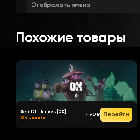
Отображать имена
Отображать корабли
Похожие товары
Отображать остатки кораблей
Отображать гребные лодки
Отображать пушечные ядра
Sea Of Thieves [0X]
Перейти
490 ₽
On Update
Отображать аванпосты