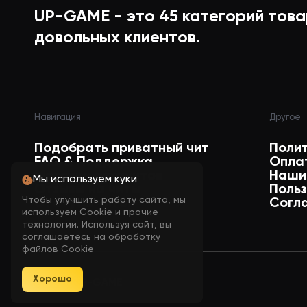
UP-GAME - это
45
категорий това
Отображать портативный ящик с 
довольных клиентов.
Отображать сундук с боеприпасам
Навигация
Другое
Отображать артефакты
Подобрать приватный чит
Поли
FAQ & Поддержка
Опла
Магазин аккаунтов
Наши
Мы используем куки
Отображать жемчужину русалок
Отзывы на читы
Поль
Чтобы улучшить работу сайта, мы
Статусы читов
Согл
используем Cookie и прочие
технологии. Используя сайт, вы
Отображать послание в бутылке
соглашаетесь на обработку
файлов Cookie
Хорошо
© 2026 UP-GAME
Отображать фрукты