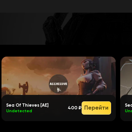
Sea Of Thieves [AE]
Sea
Перейти
400 ₽
Undetected
Un