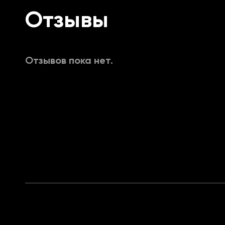
Отображать облако острова чере
Отзывы
Отображать облако корабля-приз
Отзывов пока нет.
Отображать кракена
Отображать мегалодона
Отображать русалок
Отображать акул