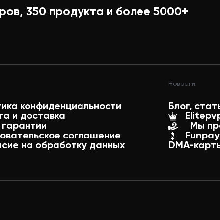
ров,
350
продукта и более
5000+
боеприпасами
и
Новости
тика конфиденциальности
Блог, стат
та и доставка
Elitepv
 гарантии
Мы пр
зовательское соглашение
Funpay
асие на обработку данных
DMA-карты