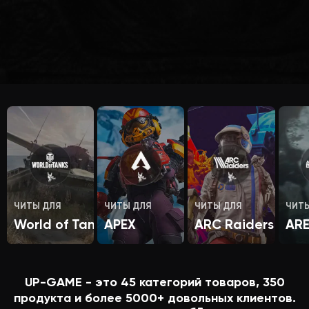
ЧИТЫ ДЛЯ
ЧИТЫ ДЛЯ
ЧИТЫ ДЛЯ
ЧИТ
World of Tanks
APEX
ARC Raiders
AR
UP-GAME - это
45
категорий товаров,
350
продукта и более
5000+
довольных клиентов.