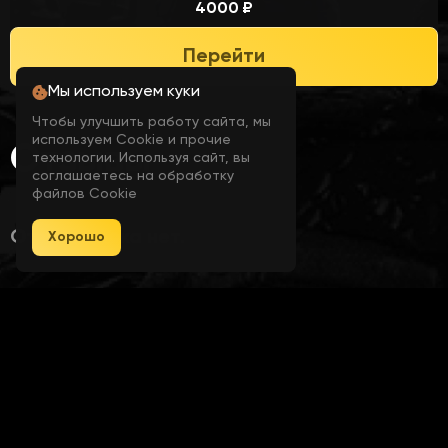
4000 ₽
Перейти
Мы используем куки
Чтобы улучшить работу сайта, мы
используем Cookie и прочие
Отзывы
технологии. Используя сайт, вы
соглашаетесь на обработку
файлов Cookie
Отзывов пока нет.
Хорошо
Оставить отзыв можно
войдя на сайт