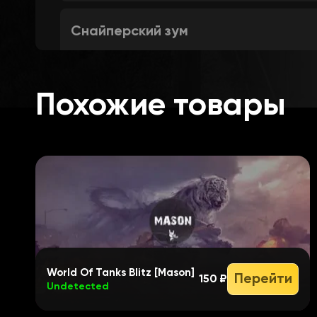
Снайперский зум
Цветные трассеры
Похожие товары
Тундра (Отключение растительнос
Авторемонт и огнетушитель
Поваленные деревья
World Of Tanks Blitz [Mason]
Перейти
150 ₽
Undetected
Лазерные указки