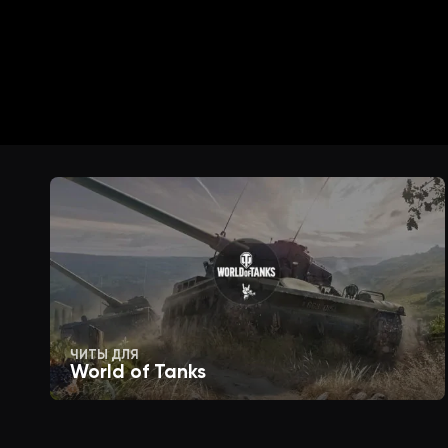
Введите полученный (оплаченный) 
Укажите путь к файлу worldoftanks.
этого нажмите на кнопку как показ
Нажмите "Запустить Word of Tanks"
После входа в ангар Вы увидите н
ЧИТЫ ДЛЯ
World of Tanks