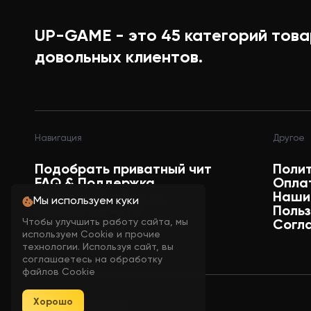
UP-GAME - это
45
категорий това
довольных клиентов.
Навигация
Другое
Подобрать приватный чит
Поли
FAQ & Поддержка
Опла
Магазин аккаунтов
Наши
Мы используем куки
Отзывы на читы
Поль
Чтобы улучшить работу сайта, мы
Статусы читов
Согл
используем Cookie и прочие
технологии. Используя сайт, вы
соглашаетесь на обработку
файлов Cookie
Хорошо
© 2026 UP-GAME