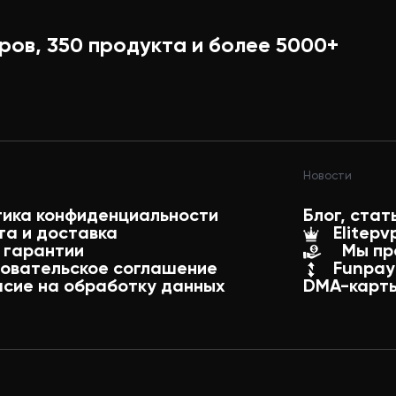
ров,
350
продукта и более
5000+
Новости
тика конфиденциальности
Блог, стат
та и доставка
Elitepv
 гарантии
Мы пр
зовательское соглашение
Funpay
асие на обработку данных
DMA-карты