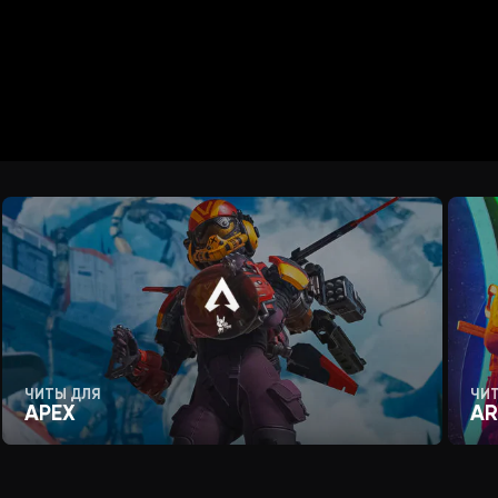
ключ.
exe который находится в папке с игрой. (Для
ано на скриншоте ниже)
адпись WARPACK слева вверху.
ЧИТЫ ДЛЯ
ЧИ
APEX
AR