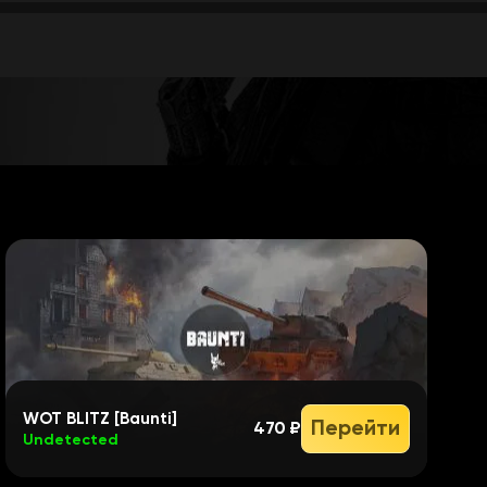
ти)
WOT BLITZ [Baunti]
Перейти
470 ₽
Undetected