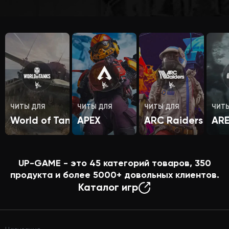
ЧИТЫ ДЛЯ
ЧИТЫ ДЛЯ
ЧИТЫ ДЛЯ
ЧИТ
World of Tanks
APEX
ARC Raiders
AR
UP-GAME - это
45
категорий товаров,
350
продукта и более
5000+
довольных клиентов.
Каталог игр