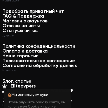
Навигация
Подобрать приватный чит
FAQ & Поддержка
Магазин аккаунтов
Отзывы на читы
Статусы читов
Другое
Политика конфиденциальности
Оплата и доставка
Наши гарантии
Пользовательское соглашение
Согласие на обработку данных
Новости
Блог, статьи
Elitepvpers
Мы продаём на YOUGAME
Мы используем куки
Funpay
DMA-карты и комплектующие
Чтобы улучшить работу сайта, мы
Подпишись на нас
используем Cookie и прочие