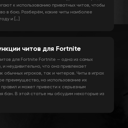
егают к использованию приватных читов, чтобы
о в бою. Разберём, какие читы наиболее
оду и […]
нкции читов для Fortnite
тов для Fortnite Fortnite — одна из самых
е, и неудивительно, что она привлекает
 обычных игроков, так и читеров. Читы в играх
ое преимущество, но использование их
 правил и может привести к серьезным
я бан. В этой статье мы обсудим некоторые из