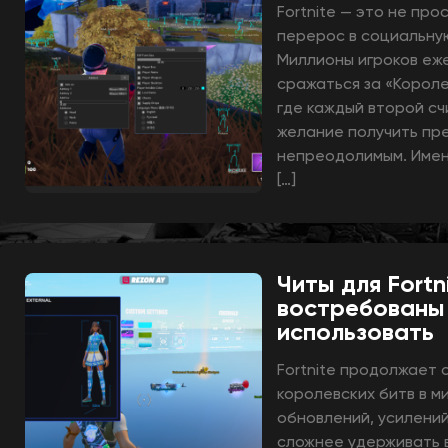
Fortnite — это не пр
перерос в социальну
Миллионы игроков еж
сражаться за «Короле
где каждый второй сч
желание получить пр
непреодолимым. Именн
[…]
Читы для Fortn
востребованы 
использовать
Fortnite продолжает 
королевских битв в м
обновлений, усилений
сложнее удерживать 