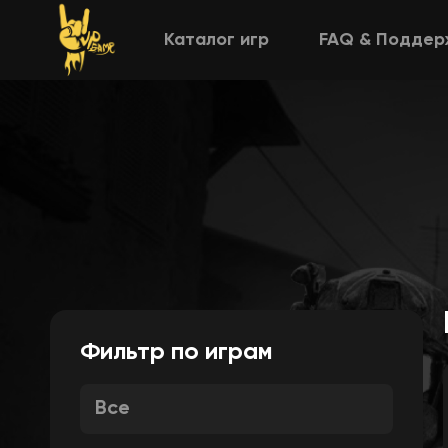
Каталог игр
FAQ & Поддер
Фильтр по играм
Все