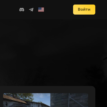
Войти