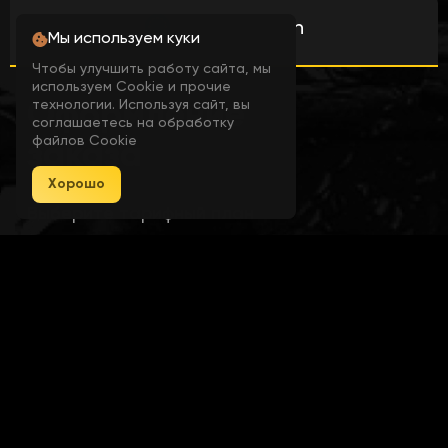
Global region
Мы используем куки
• Sky Color
Чтобы улучшить работу сайта, мы
используем Cookie и прочие
технологии. Используя сайт, вы
Оформление
соглашаетесь на обработку
• Atmosphere Thickness
файлов Cookie
заказа
Хорошо
• Exposure
Выберите тарифный план
INTERNAL
EXTERNAL
• Flashlight
VERSION
VERSION
7 дней
500 ₽
• World Color
30 дней
1000 ₽
• Change World