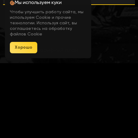
ESP Ammo
Мы используем куки
Чтобы улучшить работу сайта, мы
Оформление
используем Cookie и прочие
ESP Name
технологии. Используя сайт, вы
соглашаетесь на обработку
заказа
файлов Cookie
ESP Avatar
Хорошо
Выберите тарифный план
INTERNAL
EXTERNAL
ESP Money
VERSION
VERSION
ESP Distance
7 дней
500 ₽
ESP iOS Indicator
30 дней
1000 ₽